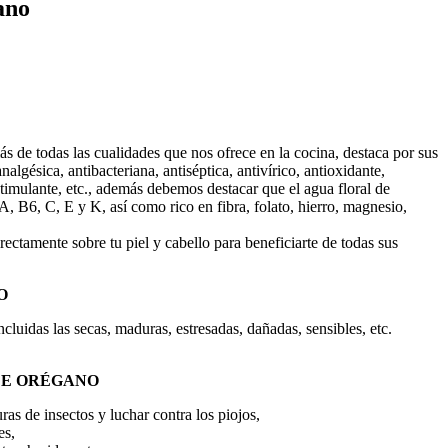
ano
s de todas las cualidades que nos ofrece en la cocina, destaca por sus
nalgésica, antibacteriana, antiséptica, antivírico, antioxidante,
estimulante, etc., además debemos destacar que el agua floral de
A, B6, C, E y K, así como rico en fibra, folato, hierro, magnesio,
rectamente sobre tu piel y cabello para beneficiarte de todas sus
O
ncluidas las secas, maduras, estresadas, dañadas, sensibles, etc.
DE ORÉGANO
ras de insectos y luchar contra los piojos,
es,