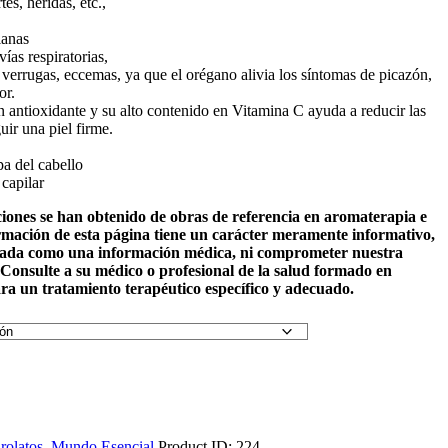
es, heridas, etc.,
ianas
vías respiratorias,
, verrugas, eccemas, ya que el orégano alivia los síntomas de picazón,
or.
n antioxidante y su alto contenido en Vitamina C ayuda a reducir las
ir una piel firme.
pa del cabello
capilar
ciones se han obtenido de obras de referencia en aromaterapia e
ormación de esta página tiene un carácter meramente informativo,
rada como una información médica, ni comprometer nuestra
 Consulte a su médico o profesional de la salud formado en
a un tratamiento terapéutico específico y adecuado.
rolatos
,
Mundo Esencial
Product ID:
224