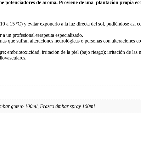
ne potenciadores de aroma. Proviene de una plantación propia ecológ
0 a 15 ºC) y evitar exponerlo a la luz directa del sol, pudiéndose así c
r a un profesional-terapeuta especializado.
onas que sufran alteraciones neurológicas o personas con alteraciones co
gre; embriotoxicidad; irritación de la piel (bajo riesgo); irritación de 
diovasculares.
mbar gotero 100ml, Frasco ámbar spray 100ml