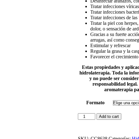
Desinfectar arañazos, cort
Tratar infecciones víricas
Tratar infecciones bacter
Tratar infecciones de las 
Tratar la piel con herpes
dolor, o sensación de ard
Gracias a su fuerte acció
arrugas, así como consegu
Estimular y refrescar
Regular la grasa y la cas
Favorecer el crecimiento 
Estas propiedades y aplica
hidrolaterapia. Toda la inf
y no puede ser conside
responsabilidad legal.
aromaterapia par
Formato
Hidrolato
Add to cart
de
Orégano
cantidad
SKU:
CC8638
Categorías:
Hid