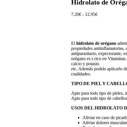
Hidrolato de Orég
Rango
7.20
€
-
12.95
€
de
precios:
desde
7.20€
hasta
El
hidrolato de orégano
ademá
12.95€
propiedades antiinflamatorias, a
antiparasitario, expectorante, 
orégano es s rico en Vitaminas 
calcio y potasio.
etc. Además podrás aplicarlo di
cualidades.
TIPO DE PIEL Y CABELL
Apto para todo tipo de pieles, i
Apto para todo tipo de cabellos
USOS DEL HIDROLATO 
Aliviar en caso de picadu
Aliviar dolores muscular